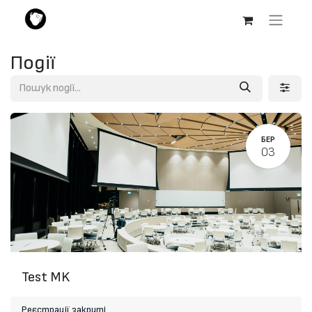
Події
БЕР
03
Test MK
Реєстрації закриті