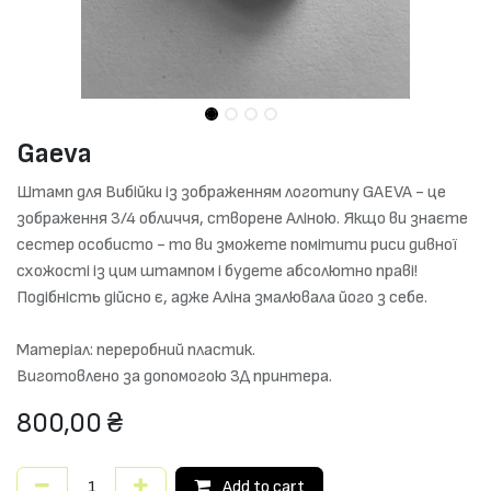
Gaeva
Штамп для Вибійки із зображенням логотипу GAEVA - це
зображення 3/4 обличчя, створене Аліною. Якщо ви знаєте
сестер особисто - то ви зможете помітити риси дивної
схожості із цим штампом і будете абсолютно праві!
Подібність дійсно є, адже Аліна змалювала його з себе.
Матеріал: переробний пластик.
Виготовлено за допомогою 3Д принтера.
800,00
₴
Add to cart