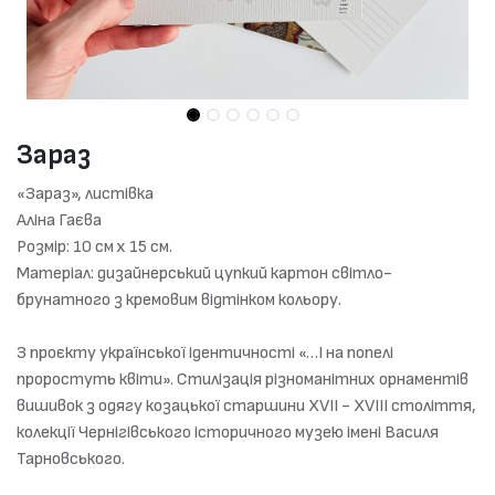
Зараз
«Зараз», листівка
Аліна Гаєва
Розмір: 10 см х 15 см.
Матеріал: дизайнерський цупкий картон світло-
брунатного з кремовим відтінком кольору.
З проєкту української ідентичності «…І на попелі
проростуть квіти». Стилізація різноманітних орнаментів
вишивок з одягу козацької старшини XVII - XVIII cтоліття,
колекції Чернігівського історичного музею імені Василя
Тарновського.