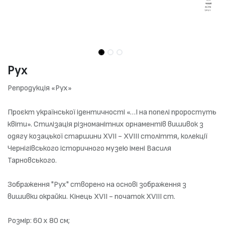
Рух
Репродукція «Рух»
Проєкт української ідентичності «…І на попелі проростуть
квіти». Стилізація різноманітних орнаментів вишивок з
одягу козацької старшини XVII - XVIII cтоліття, колекції
Чернігівського історичного музею імені Василя
Тарновського.
Зображення "Рух" створено на основі зображення з
вишивки окрайки. Кінець XVII - початок XVIII ст.
Розмір: 60 х 80 см;