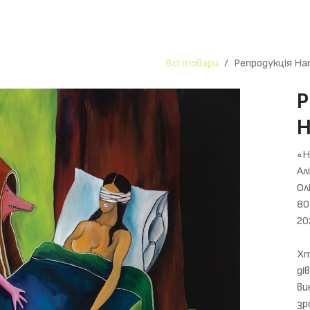
Мистецтво
Аліна
Магазин
Контакти
Всі товари
Репродукція Н
Р
Н
«Н
Ал
Ол
80
20
Хт
ді
ви
зр