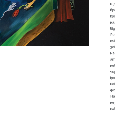
що
вр
кр
на
ві
Ро
оч
зо
ма
ат
не
че
ір
на
фі
На
не
на