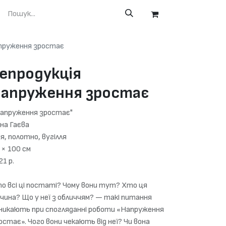
апруження зростає
епродукція
апруження зростає
апруження зростає"
іна Гаєва
ія, полотно, вугілля
 × 100 см
21 р.
о всі ці постаті? Чому вони тут? Хто ця
вчина? Що у неї з обличчям? — такі питання
никають при спогляданні роботи «Напруження
остає». Чого вони чекають від неї? Чи вона