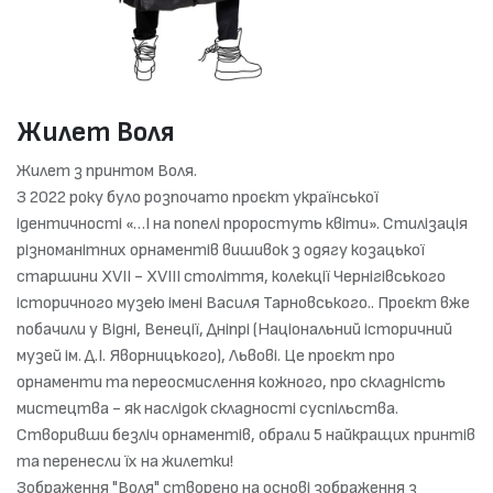
Жилет Воля
Жилет з принтом Воля.
З 2022 року було розпочато проєкт української
ідентичності «…І на попелі проростуть квіти». Стилізація
різноманітних орнаментів вишивок з одягу козацької
старшини XVII - XVIII cтоліття, колекції Чернігівського
історичного музею імені Василя Тарновського.. Проєкт вже
побачили у Відні, Венеції, Дніпрі (Національний історичний
музей ім. Д.І. Яворницького), Львові. Це проєкт про
орнаменти та переосмислення кожного, про складність
мистецтва - як наслідок складності суспільства.
Створивши безліч орнаментів, обрали 5 найкращих принтів
та перенесли їх на жилетки!
Зображення "Воля" створено на основі зображення з