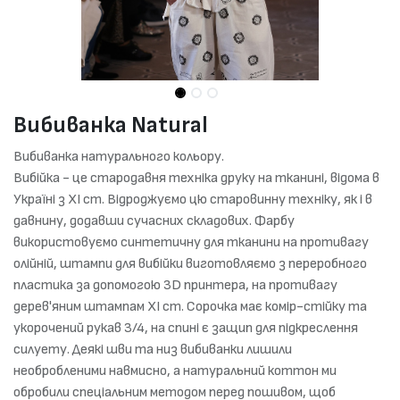
Вибиванка Natural
Вибиванка натурального кольору.
Вибійка - це стародавня техніка друку на тканині, відома в
Україні з XI ст. Відроджуємо цю старовинну техніку, як і в
давнину, додавши сучасних складових. Фарбу
використовуємо синтетичну для тканини на противагу
олійній, штампи для вибійки виготовляємо з переробного
пластика за допомогою 3D принтера, на противагу
дерев'яним штампам XI ст. Сорочка має комір-стійку та
укорочений рукав 3/4, на спині є защип для підкреслення
силуету. Деякі шви та низ вибиванки лишили
необробленими навмисно, а натуральний коттон ми
обробили спеціальним методом перед пошивом, щоб