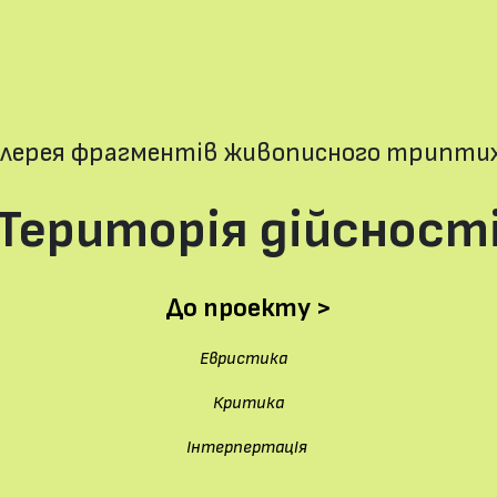
Мистецтво
Аліна
Магазин
Контакти
алерея фрагментів живописного трипти
"Територія дійсності
До проекту >
Евристика
Критика
Інтерпертація